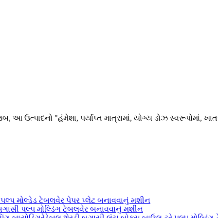
આ ઉત્પાદનો "હંમેશા, પર્યાપ્ત માત્રામાં, યોગ્ય ડોઝ સ્વરૂપોમાં, ખાતર
લ્પ મોલ્ડેડ ટેબલવેર પેપર પ્લેટ બનાવવાનું મશીન
 બગાસી પલ્પ મોલ્ડિંગ ટેબલવેર બનાવવાનું મશીન
ચિંગ બાયોડિગ્રેડેબલ શેરડી બગાસી લંચ બોક્સ બાઉલ ટ્રે પલ્પ મોલ્ડિંગ ટ