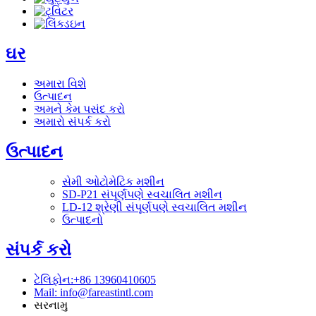
ઘર
અમારા વિશે
ઉત્પાદન
અમને કેમ પસંદ કરો
અમારો સંપર્ક કરો
ઉત્પાદન
સેમી ઓટોમેટિક મશીન
SD-P21 સંપૂર્ણપણે સ્વચાલિત મશીન
LD-12 શ્રેણી સંપૂર્ણપણે સ્વચાલિત મશીન
ઉત્પાદનો
સંપર્ક કરો
ટેલિફોન:+86 13960410605
Mail: info@fareastintl.com
સરનામુ