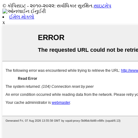
© કૉપિરાઇટ - ૨૦૧૦-૨૦૨૨: સર્વાધિકાર સુરક્ષિત.
સાઇટમેપ
ઈમેલ મોકલો
x