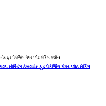
પ મોલ્ડિંગ ટેબલવેર ફૂડ પેકેજિંગ પેપર પ્લેટ મેકિંગ