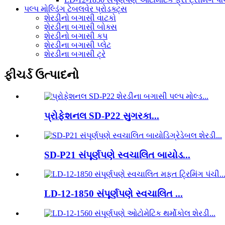
પલ્પ મોલ્ડિંગ ટેબલવેર પ્રોડક્ટ્સ
શેરડીનો બગાસી વાટકો
શેરડીના બગાસી બોક્સ
શેરડીનો બગાસી કપ
શેરડીના બગાસી પ્લેટ
શેરડીના બગાસી ટ્રે
ફીચર્ડ ઉત્પાદનો
પ્રોફેશનલ SD-P22 સુગરકા...
SD-P21 સંપૂર્ણપણે સ્વચાલિત બાયોડ...
LD-12-1850 સંપૂર્ણપણે સ્વચાલિત ...