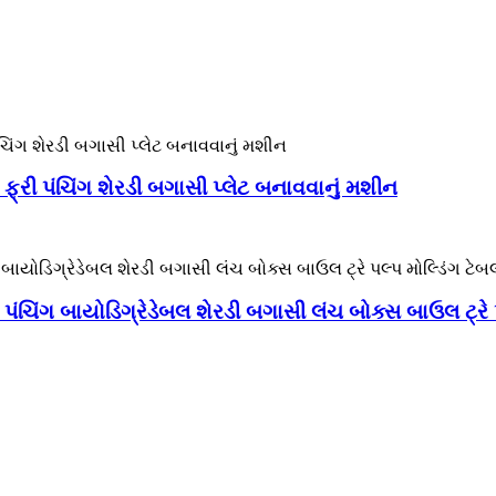
 ફ્રી પંચિંગ શેરડી બગાસી પ્લેટ બનાવવાનું મશીન
પંચિંગ બાયોડિગ્રેડેબલ શેરડી બગાસી લંચ બોક્સ બાઉલ ટ્રે પલ્