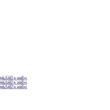
લી ઓટોમેટિક મશીન
લી ઓટોમેટિક મશીન
લી ઓટોમેટિક મશીન