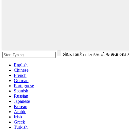
શોધવા માટે enter દબાવો અથવા બંધ 
English
Chinese
French
German
Portuguese
Spanish
Russian
Japanese
Korean
Arabic
Irish
Greek
Turkish