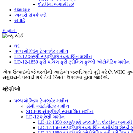
શેરડીના બગાસી ટ્રે
સમાચાર
અમારો સંપર્ક કરો
સપોર્ટ
English
ઘર
પલ્પ મોલ્ડિંગ ટેબલવેર મશીન
LD-12 શ્રેણી સંપૂર્ણપણે સ્વચાલિત મશીન
LD-12-1850 ફ્રી પંચિંગ ફ્રી ટ્રીમિંગ ફુલ્લી ઓટોમેટિક મશીન
એવા ઉત્પાદનો જે વસ્તીની આરોગ્ય જરૂરિયાતો પૂરી કરે છે. WHO મુજબ, 
સમુદાયને પરવડી શકે તેવી કિંમતે" ઉપલબ્ધ હોવા જોઈએ.
શ્રેણીઓ
પલ્પ મોલ્ડિંગ ટેબલવેર મશીન
સેમી ઓટોમેટિક મશીન
SD-P09 સંપૂર્ણપણે સ્વચાલિત મશીન
LD-12 શ્રેણી મશીન
LD-12-1350 સંપૂર્ણપણે સ્વચાલિત શેરડીના બગાસી પ
LD-12-1560 સંપૂર્ણપણે સ્વચાલિત થર્મોકોલ શેરડી
LD-12-1850 સંપૂર્ણપણે ઓટોમેટિક ફ્રી ટ્રીમિંગ પં