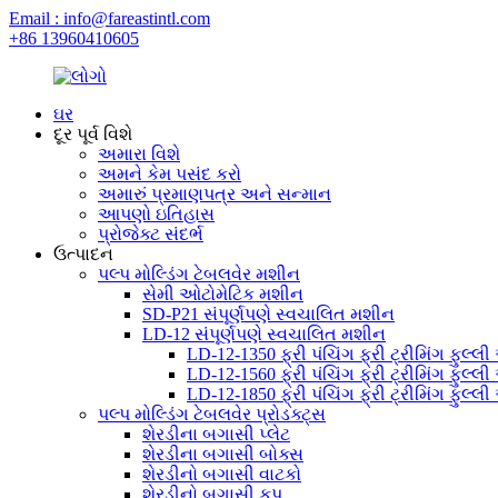
Email : info@fareastintl.com
+86 13960410605
ઘર
દૂર પૂર્વ વિશે
અમારા વિશે
અમને કેમ પસંદ કરો
અમારું પ્રમાણપત્ર અને સન્માન
આપણો ઇતિહાસ
પ્રોજેક્ટ સંદર્ભ
ઉત્પાદન
પલ્પ મોલ્ડિંગ ટેબલવેર મશીન
સેમી ઓટોમેટિક મશીન
SD-P21 સંપૂર્ણપણે સ્વચાલિત મશીન
LD-12 સંપૂર્ણપણે સ્વચાલિત મશીન
LD-12-1350 ફ્રી પંચિંગ ફ્રી ટ્રીમિંગ ફુલ્
LD-12-1560 ફ્રી પંચિંગ ફ્રી ટ્રીમિંગ ફુલ્
LD-12-1850 ફ્રી પંચિંગ ફ્રી ટ્રીમિંગ ફુલ્
પલ્પ મોલ્ડિંગ ટેબલવેર પ્રોડક્ટ્સ
શેરડીના બગાસી પ્લેટ
શેરડીના બગાસી બોક્સ
શેરડીનો બગાસી વાટકો
શેરડીનો બગાસી કપ