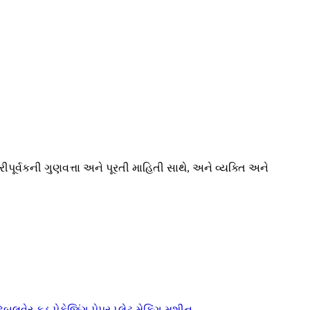
ીપૂર્વકની ગુણવત્તા અને પૂરતી માહિતી સાથે, અને વ્યક્તિ અને
ેબલવેર ફૂડ પેકેજિંગ પેપર પ્લેટ મેકિંગ મશીન