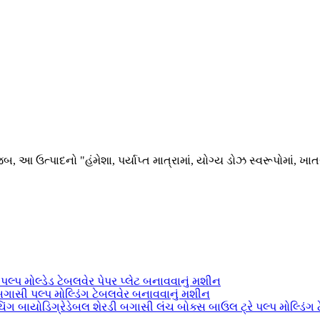
આ ઉત્પાદનો "હંમેશા, પર્યાપ્ત માત્રામાં, યોગ્ય ડોઝ સ્વરૂપોમાં, ખાતર
લ્પ મોલ્ડેડ ટેબલવેર પેપર પ્લેટ બનાવવાનું મશીન
 બગાસી પલ્પ મોલ્ડિંગ ટેબલવેર બનાવવાનું મશીન
ચિંગ બાયોડિગ્રેડેબલ શેરડી બગાસી લંચ બોક્સ બાઉલ ટ્રે પલ્પ મોલ્ડિંગ ટ