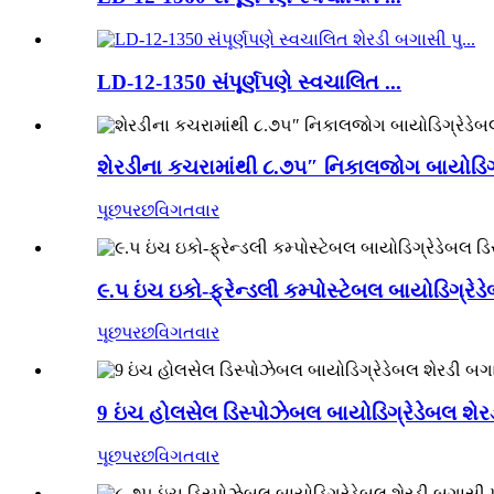
LD-12-1350 સંપૂર્ણપણે સ્વચાલિત ...
શેરડીના કચરામાંથી ૮.૭૫″ નિકાલજોગ બાયોડિગ્
પૂછપરછ
વિગતવાર
૯.૫ ઇંચ ઇકો-ફ્રેન્ડલી કમ્પોસ્ટેબલ બાયોડિગ્રે
પૂછપરછ
વિગતવાર
9 ઇંચ હોલસેલ ડિસ્પોઝેબલ બાયોડિગ્રેડેબલ શેરડી બ
પૂછપરછ
વિગતવાર