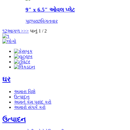
9″ x 6.5″ ઓવલ પ્લેટ
પૂછપરછ
વિગતવાર
૧
2
આગળ >
>>
પાનું 1 / 2
ઘર
અમારા વિશે
ઉત્પાદન
અમને કેમ પસંદ કરો
અમારો સંપર્ક કરો
ઉત્પાદન