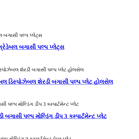
રેડેબલ બગાસી પલ્પ પ્લેટ્સ
ડેબલ ડિસ્પોઝેબલ શેરડી બગાસી પલ્પ પ્લેટ હોલસેલ
ગાસી પલ્પ મોલ્ડિંગ ડીપ 3 કમ્પાર્ટમેન્ટ પ્લેટ