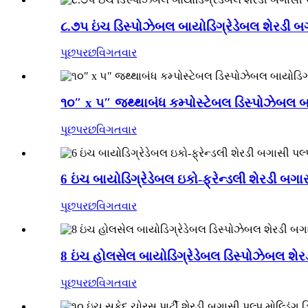
૮.૭૫ ઇંચ ડિસ્પોઝેબલ બાયોડિગ્રેડેબલ શેરડી બગાસી
પૂછપરછ
વિગતવાર
૧૦″ x ૫″ જથ્થાબંધ કમ્પોસ્ટેબલ ડિસ્પોઝેબલ બાયો
પૂછપરછ
વિગતવાર
6 ઇંચ બાયોડિગ્રેડેબલ ઇકો-ફ્રેન્ડલી શેરડી બગાસી
પૂછપરછ
વિગતવાર
8 ઇંચ હોલસેલ બાયોડિગ્રેડેબલ ડિસ્પોઝેબલ શેરડી
પૂછપરછ
વિગતવાર