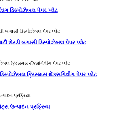
ડિંગ ડિસ્પોઝેબલ પેપર પ્લેટ
્ટી શેરડી બગાસી ડિસ્પોઝેબલ પેપર પ્લેટ
સ્પોઝેબલ ક્રિસમસ થેંક્સગિવીંગ પેપર પ્લેટ
ેટ્સ ઉત્પાદન પ્રક્રિયા