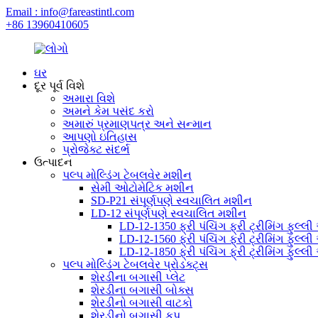
Email : info@fareastintl.com
+86 13960410605
ઘર
દૂર પૂર્વ વિશે
અમારા વિશે
અમને કેમ પસંદ કરો
અમારું પ્રમાણપત્ર અને સન્માન
આપણો ઇતિહાસ
પ્રોજેક્ટ સંદર્ભ
ઉત્પાદન
પલ્પ મોલ્ડિંગ ટેબલવેર મશીન
સેમી ઓટોમેટિક મશીન
SD-P21 સંપૂર્ણપણે સ્વચાલિત મશીન
LD-12 સંપૂર્ણપણે સ્વચાલિત મશીન
LD-12-1350 ફ્રી પંચિંગ ફ્રી ટ્રીમિંગ ફુલ્
LD-12-1560 ફ્રી પંચિંગ ફ્રી ટ્રીમિંગ ફુલ્
LD-12-1850 ફ્રી પંચિંગ ફ્રી ટ્રીમિંગ ફુલ્
પલ્પ મોલ્ડિંગ ટેબલવેર પ્રોડક્ટ્સ
શેરડીના બગાસી પ્લેટ
શેરડીના બગાસી બોક્સ
શેરડીનો બગાસી વાટકો
શેરડીનો બગાસી કપ