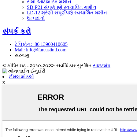
સેમી ઓટોમેટિક મશીન
SD-P21 સંપૂર્ણપણે સ્વચાલિત મશીન
LD-12 શ્રેણી સંપૂર્ણપણે સ્વચાલિત મશીન
ઉત્પાદનો
સંપર્ક કરો
ટેલિફોન:+86 13960410605
Mail: info@fareastintl.com
સરનામુ
© કૉપિરાઇટ - ૨૦૧૦-૨૦૨૨: સર્વાધિકાર સુરક્ષિત.
સાઇટમેપ
ઈમેલ મોકલો
x