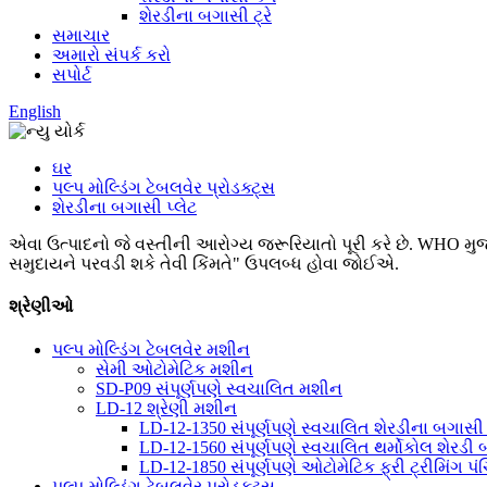
શેરડીના બગાસી ટ્રે
સમાચાર
અમારો સંપર્ક કરો
સપોર્ટ
English
ઘર
પલ્પ મોલ્ડિંગ ટેબલવેર પ્રોડક્ટ્સ
શેરડીના બગાસી પ્લેટ
એવા ઉત્પાદનો જે વસ્તીની આરોગ્ય જરૂરિયાતો પૂરી કરે છે. WHO મુજબ, 
સમુદાયને પરવડી શકે તેવી કિંમતે" ઉપલબ્ધ હોવા જોઈએ.
શ્રેણીઓ
પલ્પ મોલ્ડિંગ ટેબલવેર મશીન
સેમી ઓટોમેટિક મશીન
SD-P09 સંપૂર્ણપણે સ્વચાલિત મશીન
LD-12 શ્રેણી મશીન
LD-12-1350 સંપૂર્ણપણે સ્વચાલિત શેરડીના બગાસી પ
LD-12-1560 સંપૂર્ણપણે સ્વચાલિત થર્મોકોલ શેરડી
LD-12-1850 સંપૂર્ણપણે ઓટોમેટિક ફ્રી ટ્રીમિંગ પં
પલ્પ મોલ્ડિંગ ટેબલવેર પ્રોડક્ટ્સ