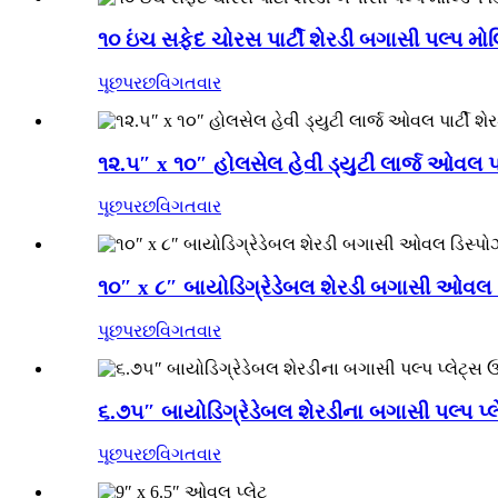
૧૦ ઇંચ સફેદ ચોરસ પાર્ટી શેરડી બગાસી પલ્પ મોલ્
પૂછપરછ
વિગતવાર
૧૨.૫″ x ૧૦″ હોલસેલ હેવી ડ્યુટી લાર્જ ઓવલ પાર
પૂછપરછ
વિગતવાર
૧૦″ x ૮″ બાયોડિગ્રેડેબલ શેરડી બગાસી ઓવલ ડિ
પૂછપરછ
વિગતવાર
૬.૭૫″ બાયોડિગ્રેડેબલ શેરડીના બગાસી પલ્પ પ્લ
પૂછપરછ
વિગતવાર