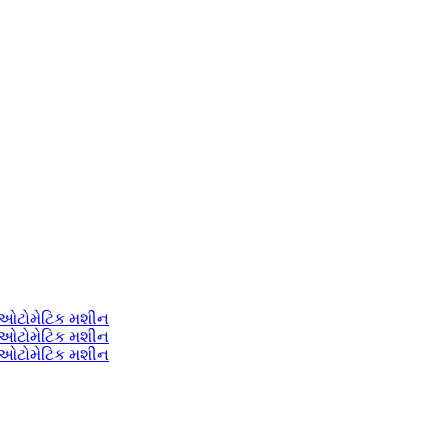
લી ઓટોમેટિક મશીન
લી ઓટોમેટિક મશીન
લી ઓટોમેટિક મશીન