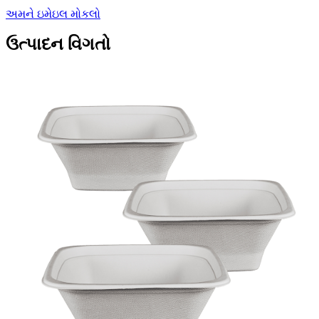
અમને ઇમેઇલ મોકલો
ઉત્પાદન વિગતો