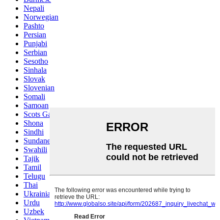
Nepali
Norwegian
Pashto
Persian
Punjabi
Serbian
Sesotho
Sinhala
Slovak
Slovenian
Somali
Samoan
Scots Gaelic
Shona
Sindhi
Sundanese
Swahili
Tajik
Tamil
Telugu
Thai
Ukrainian
Urdu
Uzbek