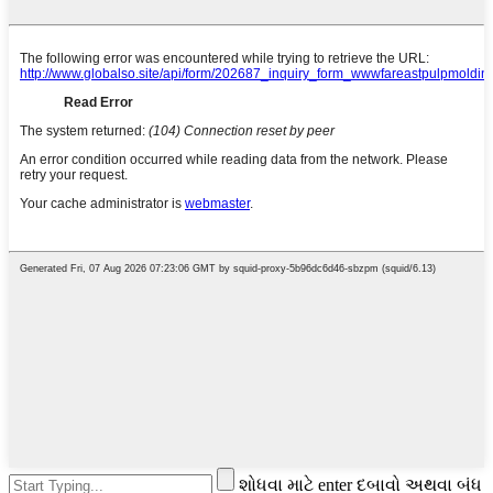
શોધવા માટે enter દબાવો અથવા બંધ