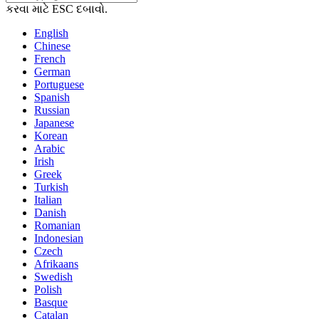
કરવા માટે ESC દબાવો.
English
Chinese
French
German
Portuguese
Spanish
Russian
Japanese
Korean
Arabic
Irish
Greek
Turkish
Italian
Danish
Romanian
Indonesian
Czech
Afrikaans
Swedish
Polish
Basque
Catalan