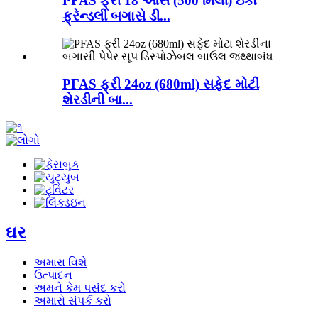
PFAS ફ્રી 18 ઔંસ (500 મિલી) ઇકો
ફ્રેન્ડલી બગાસે ડી...
PFAS ફ્રી 24oz (680ml) સફેદ મોટી
શેરડીની બા...
ઘર
અમારા વિશે
ઉત્પાદન
અમને કેમ પસંદ કરો
અમારો સંપર્ક કરો