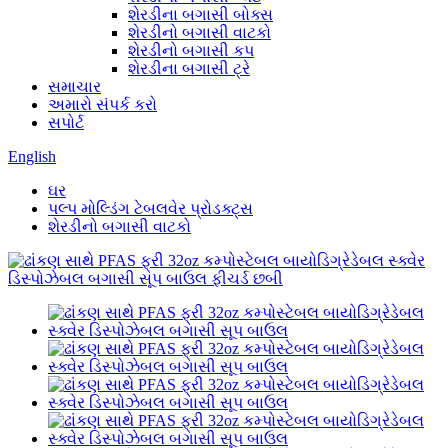
શેરડીના બગાસી બોક્સ
શેરડીનો બગાસી વાટકો
શેરડીનો બગાસી કપ
શેરડીના બગાસી ટ્રે
સમાચાર
અમારો સંપર્ક કરો
સપોર્ટ
English
ઘર
પલ્પ મોલ્ડિંગ ટેબલવેર પ્રોડક્ટ્સ
શેરડીનો બગાસી વાટકો