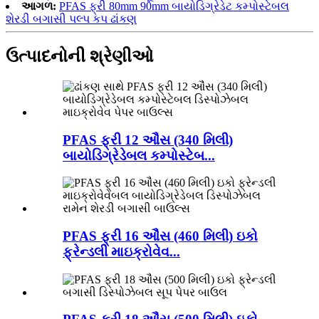
આગળ:
PFAS ફ્રી 80mm 90mm બાયોડિગ્રેડેટ કમ્પોસ્ટેબલ
શેરડી બગાસી પલ્પ કપ ઢાંકણ
ઉત્પાદનોની શ્રેણીઓ
PFAS ફ્રી 12 ઔંસ (340 મિલી)
બાયોડિગ્રેડેબલ કમ્પોસ્ટેબ...
PFAS ફ્રી 16 ઔંસ (460 મિલી) ઇકો
ફ્રેન્ડલી માઇક્રોવેવ...