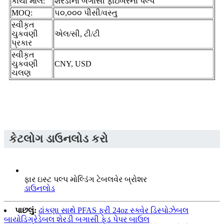
કાચો માલ:
શેરડીના બગાસી ફાઇબરનો પલ્પ
MOQ:
૫૦,૦૦૦ પીસી/વસ્તુ
સ્વીકૃત
ચુકવણી
એલ/સી, ટી/ટી
પ્રકાર
સ્વીકૃત
ચુકવણી
CNY, USD
ચલણ
કેટલોગ ડાઉનલોડ કરો
ફાર ઇસ્ટ પલ્પ મોલ્ડિંગ ટેબલવેર બ્રોશર
ડાઉનલોડ
પાછલું:
ઢાંકણા સાથે PFAS ફ્રી 24oz સ્ક્વેર ડિસ્પોઝેબલ
બાયોડિગ્રેડેબલ શેરડી બગાસી ફૂડ પેપર બાઉલ