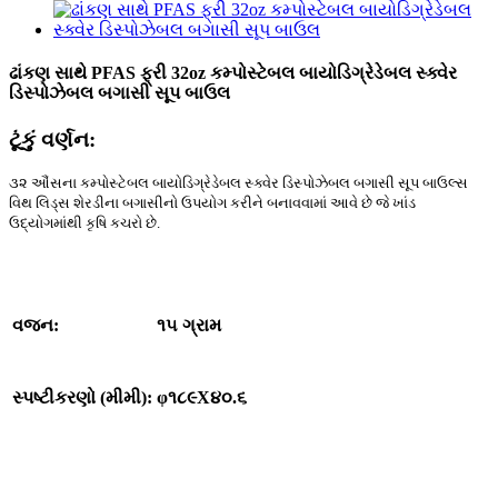
ઢાંકણ સાથે PFAS ફ્રી 32oz કમ્પોસ્ટેબલ બાયોડિગ્રેડેબલ સ્ક્વેર
ડિસ્પોઝેબલ બગાસી સૂપ બાઉલ
ટૂંકું વર્ણન:
૩૨ ઔંસના કમ્પોસ્ટેબલ બાયોડિગ્રેડેબલ સ્ક્વેર ડિસ્પોઝેબલ બગાસી સૂપ બાઉલ્સ
વિથ લિડ્સ શેરડીના બગાસીનો ઉપયોગ કરીને બનાવવામાં આવે છે જે ખાંડ
ઉદ્યોગમાંથી કૃષિ કચરો છે.
વજન:
૧૫ ગ્રામ
સ્પષ્ટીકરણો (મીમી):
φ૧૮૯X૪૦.૬