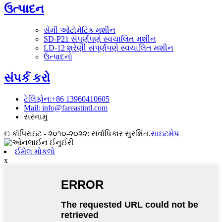
ઉત્પાદન
સેમી ઓટોમેટિક મશીન
SD-P21 સંપૂર્ણપણે સ્વચાલિત મશીન
LD-12 શ્રેણી સંપૂર્ણપણે સ્વચાલિત મશીન
ઉત્પાદનો
સંપર્ક કરો
ટેલિફોન:+86 13960410605
Mail: info@fareastintl.com
સરનામુ
© કૉપિરાઇટ - ૨૦૧૦-૨૦૨૨: સર્વાધિકાર સુરક્ષિત.
સાઇટમેપ
ઈમેલ મોકલો
x