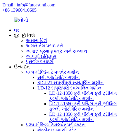
Email : info@fareastintl.com
+86 13960410605
ઘર
દૂર પૂર્વ વિશે
અમારા વિશે
અમને કેમ પસંદ કરો
અમારું પ્રમાણપત્ર અને સન્માન
આપણો ઇતિહાસ
પ્રોજેક્ટ સંદર્ભ
ઉત્પાદન
પલ્પ મોલ્ડિંગ ટેબલવેર મશીન
સેમી ઓટોમેટિક મશીન
SD-P21 સંપૂર્ણપણે સ્વચાલિત મશીન
LD-12 સંપૂર્ણપણે સ્વચાલિત મશીન
LD-12-1350 ફ્રી પંચિંગ ફ્રી ટ્રીમિંગ
ફુલ્લી ઓટોમેટિક મશીન
LD-12-1560 ફ્રી પંચિંગ ફ્રી ટ્રીમિંગ
ફુલ્લી ઓટોમેટિક મશીન
LD-12-1850 ફ્રી પંચિંગ ફ્રી ટ્રીમિંગ
ફુલ્લી ઓટોમેટિક મશીન
પલ્પ મોલ્ડિંગ ટેબલવેર પ્રોડક્ટ્સ
શેરડીના બગાસી પ્લેટ